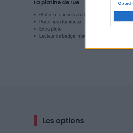
La platine de rue
Opted 
Platine étanche avec blindage
Porte nom lumineux.
Extra plate.
Lecteur de badge intégrer.
Les options