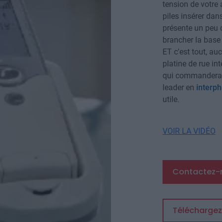
tension de votre
piles insérer dans
présente un peu c
brancher la base
ET c'est tout, au
platine de rue in
qui commandera
leader en
interp
utile.
VOIR LA VIDÉO
Contactez-
Téléchargez