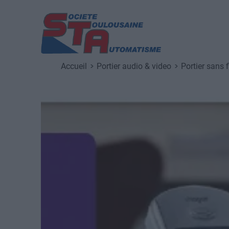
Fil d'Ariane
Aller au contenu principal
Accueil
Portier audio & video
Portier sans f