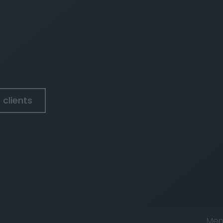
 clients
Foo
Men