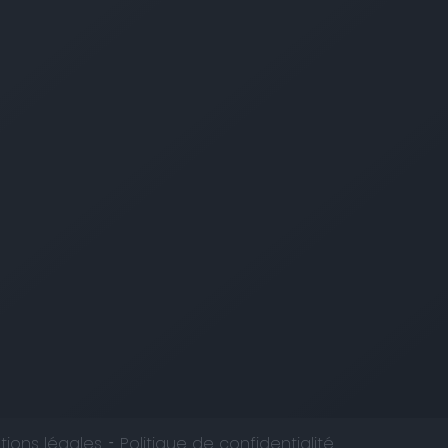
ter
tions légales
Politique de confidentialité