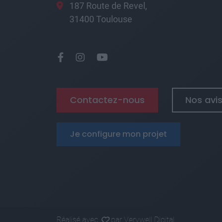
187 Route de Revel,
31400 Toulouse
Contactez-nous
Nos avis
Je configure mon projet
Réalisé avec
par
Verywell Digital