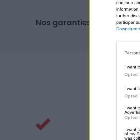
continue se
information 
further disc
Nos garanties
participants
Downstream 
Persona
I want t
Opted 
I want t
Opted 
I want 
Advertis
Opted 
I want t
of my P
was col