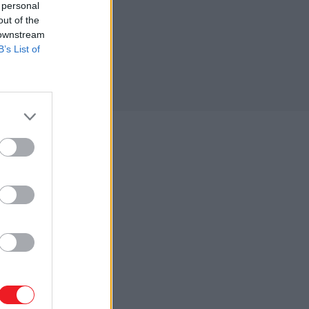
 personal
out of the
 downstream
B’s List of