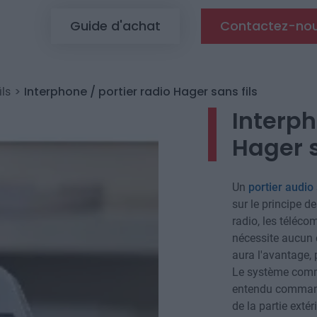
Top menu
Guide d'achat
Contactez-no
Interphone / portier radio Hager sans fils
ils
Interph
Hager s
Un
portier audio 
sur le principe d
radio, les téléco
nécessite aucun ca
aura l'avantage,
Le système comme
entendu commande
de la partie exté