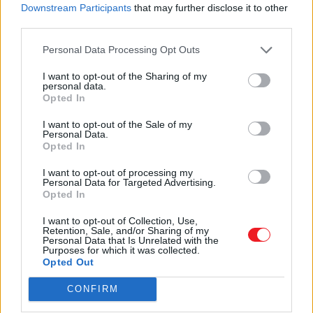
Downstream Participants
that may further disclose it to other
résultat sobre et élégant.
third parties.
Personal Data Processing Opt Outs
I want to opt-out of the Sharing of my
personal data.
Opted In
I want to opt-out of the Sale of my
Personal Data.
Opted In
I want to opt-out of processing my
Personal Data for Targeted Advertising.
Opted In
I want to opt-out of Collection, Use,
Retention, Sale, and/or Sharing of my
Personal Data that Is Unrelated with the
Purposes for which it was collected.
Que vous soyez d’avantage adepte de barreaudages, de
Opted Out
métal, de verre ou d’imitation bois, les gardes corps en
aluminium répondront à toutes vos envies et vous
CONFIRM
conviendront parfaitement !