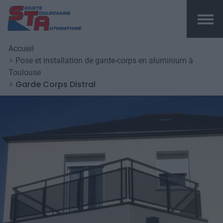
Top me
Fil d'Ariane
Aller au contenu principal
Accueil
Pose et installation de garde-corps en aluminium à
Toulouse
Garde Corps Distral