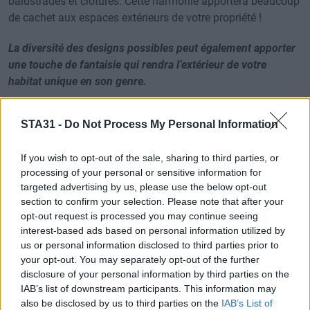
balustrades et clôtures. Cette harmonie apportera beaucoup
de cachet aux espaces extérieurs de votre propriété !
La diversité des designs possibles peut également apporter
une touche de fantaisie qui rendra l’extérieur de votre
habitat unique en son genre.
Notre société a sélectionné des fournisseurs qui maîtrisent
STA31 -
Do Not Process My Personal Information
des procédés de fabrication tel que le thermolaquage et
l’anodisation qui permette de procurer un large choix de
If you wish to opt-out of the sale, sharing to third parties, or
couleurs quasi infini ! Vous pourrez donc personnaliser vos
processing of your personal or sensitive information for
garde-corps en aluminum
selon un éventail de teintes très
targeted advertising by us, please use the below opt-out
complet et des possibilités de design infinies.
section to confirm your selection. Please note that after your
opt-out request is processed you may continue seeing
C'est pour tous ces aspects techniques que les
garde-corps
interest-based ads based on personal information utilized by
extérieurs en aluminium
sont souvent le premier choix des
us or personal information disclosed to third parties prior to
personnes souhaitant apporter une touche de style et de
your opt-out. You may separately opt-out of the further
disclosure of your personal information by third parties on the
modernité à leur décoration extérieur. Mais les garde-corps
IAB’s list of downstream participants. This information may
ne sont pas uniquement synonymes de fantaisie et
also be disclosed by us to third parties on the
IAB’s List of
d’originalité : vous pourrez tout à fait aussi obtenir un