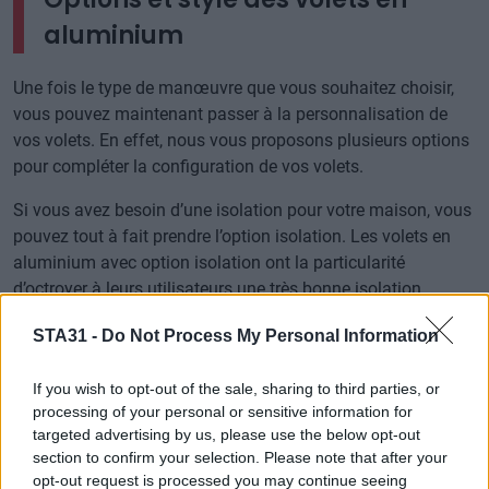
aluminium
Une fois le type de manœuvre que vous souhaitez choisir,
vous pouvez maintenant passer à la personnalisation de
vos volets. En effet, nous vous proposons plusieurs options
pour compléter la configuration de vos volets.
Si vous avez besoin d’une isolation pour votre maison, vous
pouvez tout à fait prendre l’option isolation. Les volets en
aluminium avec option isolation ont la particularité
d’octroyer à leurs utilisateurs une très bonne isolation.
Pour un confort total pour vos volets coulissants, vous
STA31 -
Do Not Process My Personal Information
pouvez choisir de les motoriser votre installation et d’ainsi
les contrôler grâce à un simple bouton avec la possibilité
If you wish to opt-out of the sale, sharing to third parties, or
d’arrêter la fermeture/ouverture à n’importe quel niveau.
processing of your personal or sensitive information for
targeted advertising by us, please use the below opt-out
Pour certains modèles vous pouvez équiper votre
section to confirm your selection. Please note that after your
installation de serrure trois-points ainsi que de barres et
opt-out request is processed you may continue seeing