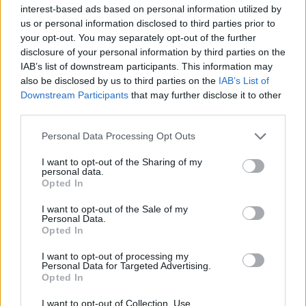
interest-based ads based on personal information utilized by
d’écharpes pour augmenter la sécurité de vos volets.
us or personal information disclosed to third parties prior to
your opt-out. You may separately opt-out of the further
Côté esthétique, vous pouvez équiper certains volets de
disclosure of your personal information by third parties on the
remplissages à la verticale, à l’horizontale ou encore de
IAB’s list of downstream participants. This information may
persiennes pour occulter ou ajourer. Également, pour que
also be disclosed by us to third parties on the
IAB’s List of
vos volets se fondent parfaitement avec votre maison nous
Downstream Participants
that may further disclose it to other
vous proposons les 15 coloris standards du marché
third parties.
français.
Personal Data Processing Opt Outs
Les avantages d’un volet en
I want to opt-out of the Sharing of my
aluminium
personal data.
Opted In
Opter pour des volets en aluminium vous assurera des
I want to opt-out of the Sale of my
Personal Data.
volets modernes et élégants pour habiller votre façade.
Opted In
Contrairement à d’autres matériaux comme le bois,
l’aluminium est plus robuste, car il a l’avantage d’être
I want to opt-out of processing my
Personal Data for Targeted Advertising.
inoxydable et par conséquent, il ne rouille pas et ne s’altère
Opted In
pas avec les intempéries.
I want to opt-out of Collection, Use,